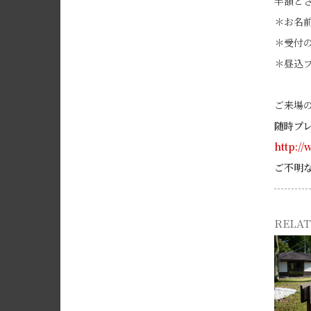
半額と
＊お名
＊受付
＊昼込
ご来場
随時プ
http://
ご不明な
RELAT