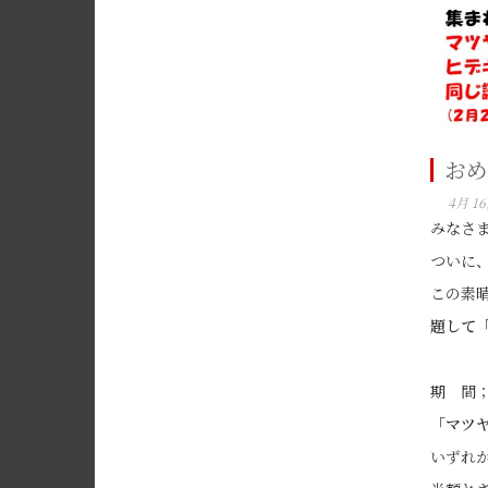
おめ
4月 16
みなさ
ついに
この素
題して
期 間；
「マツ
いずれ