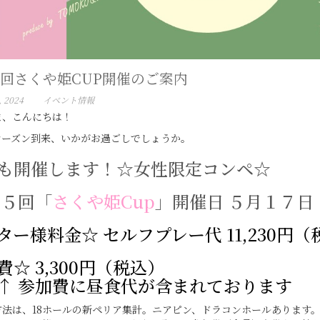
5回さくや姫CUP開催のご案内
, 2024
イベント情報
ま、こんにちは！
シーズン到来、いかがお過ごしでしょうか。
も開催します！☆女性限定コンペ☆
５回「
さくや姫Cup
」開催日 ５月１７日
ター様料金☆ セルフプレー代 11,230円（
費☆ 3,300円（税込）
↑ 参加費に昼食代が含まれております
方法は、18ホールの新ペリア集計。ニアピン、ドラコンホールあります