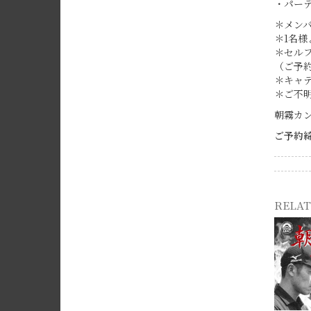
・パー
＊メンバ
＊1名
＊セル
（ご予
＊キャ
＊ご不
朝霧カ
ご予約締
RELAT