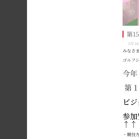
第1
3月 16
みなさ
ゴルフ
今年
第１
ビジ
参加
↑↑
・競技