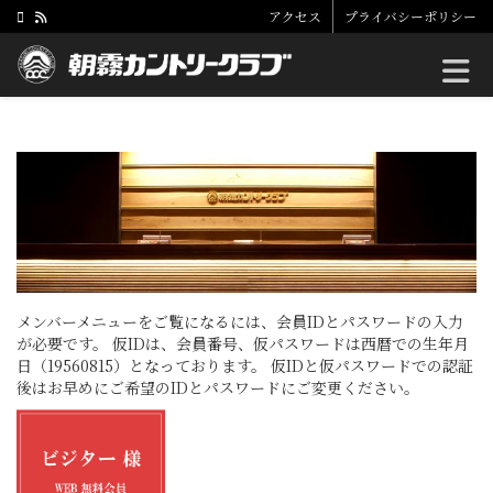
アクセス
プライバシーポリシー
Toggle
メンバーメニューをご覧になるには、会員IDとパスワードの入力
が必要です。 仮IDは、会員番号、仮パスワードは西暦での生年月
日（19560815）となっております。 仮IDと仮パスワードでの認証
後はお早めにご希望のIDとパスワードにご変更ください。