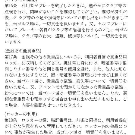
第16条 利用者がプレーを終了したときは、速やかにクラブ等の
点検を行い、問題がないことを確認してください。確認が済んだ
後、ク ラブ等の不足や損傷等についてお申し出をいただきまして
も、当ゴルフ場は、一切責任を負いません。又、セルフプレーに
おいて プレーヤー各自がクラブ等の管埋を行うものとし、当ゴル
フ場は、クラブ等の紛失、盗難、破損等について、一切責任を負
いません
(金銭その他貴重品)
第17条 金銭その他の貴重品については、利用者自信で貴重品用
ロッカーに収納してください。鍵は常に身に付け、暗証番号は推
測しやすい番号や他と同じ番号の使用を避け、また、他人に知ら
れないようにするなど、鍵・暗証番号の管理には十分ご注意くだ
さい。当ゴルフ場は、貴重品の盗難、紛失等について一切責任を
負いません。又、フロントでお預かりしなかった貴重品の盗難・
紛失については、当ゴルフ場は一切責任を負いません。なお、高
額な貴重品をお預かりする場合はお申し出いただくものとし、こ
の場合、内容を確認させていただきます。
(ロッカーの利用)
第18条 ロッカーの鍵、暗証番号は、前条と同様に、利用者各自
が十分な注意をもって管理してください。ロッカー内の金品につ
いて 事故が発生した場合、当ゴルフ場は一切責任を負いません。