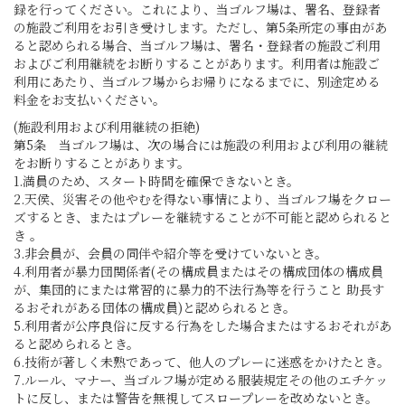
録を行ってください。これにより、当ゴルフ場は、署名、登録者
の施設ご利用をお引き受けします。ただし、第5条所定の事由があ
ると認められる場合、当ゴルフ場は、署名・登録者の施設ご利用
およびご利用継続をお断りすることがあります。利用者は施設ご
利用にあたり、当ゴルフ場からお帰りになるまでに、別途定める
料金をお支払いください。
(施設利用および利用継続の拒絶)
第5条 当ゴルフ場は、次の場合には施設の利用および利用の継続
をお断りすることがあります。
1.満員のため、スタート時間を確保できないとき。
2.天侯、災害その他やむを得ない事情により、当ゴルフ場をクロー
ズするとき、またはプレーを継続することが不可能と認められると
き 。
3.非会員が、会員の同伴や紹介等を受けていないとき。
4.利用者が暴力団関係者(その構成員またはその構成団体の構成員
が、集団的にまたは常習的に暴力的不法行為等を行うこと 助長す
るおそれがある団体の構成員)と認められるとき。
5.利用者が公序良俗に反する行為をした場合またはするおそれがあ
ると認められるとき。
6.技術が著しく未熟であって、他人のプレーに迷惑をかけたとき。
7.ルール、マナー、当ゴルフ場が定める服装規定その他のエチケッ
トに反し、または警告を無視してスロープレーを改めないとき。