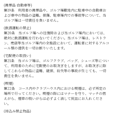
(携帯品·自動車等)
第19条 利用者の携帯品や、ゴルフ場敷地内に駐車中の自動車お
よび車中の物品の盗難。損傷、駐車場内での事故等について、当
ゴルフ場は一切責任を負いません。
(飲酒運転の禁止)
第20条 当ゴルフ場への往復時および当ゴルフ場内においては、
絶対に飲酒運転を行わないでください。当ゴルフ場は、レストラ
ン、売店等当ゴルフ場内の全施設において、運転者に対するアルコ
ール類の提供を一切お断りいたします。
(宅配便の取扱い)
第21条 当ゴルフ場は、ゴルフクラブ、バッグ、シューズ等につい
て、利用者のために宅配便のお取次ぎをしますが、お取次ぎに際
してこれらの物品に盗難、破損、紛失等の事故が生じても、一切
責任を負いません。
(喫煙)
第22条 コース内やクラブハウス内における喫煙は、必ず所定の
場所で行ってください。喫煙の際にはマナーを守り、マッチの燃
えがら、煙草の吸いがらは必ずよく消して灰皿にお入れくださ
い。
(持込み禁止物品)