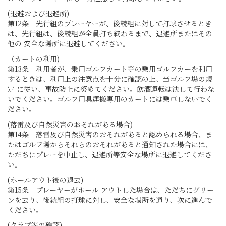
(退避および退避所)
第12条 先行組のプレーヤーが、後続組に対して打球させるとき
は、先行組は、後続組が全員打ち終わるまで、退避所またはその
他の 安全な場所に退避してください。
（カートの利用)
第13条 利用者が、乗用ゴルフカート等の乗用ゴルフカーを利用
するときは、利用上の注意点を十分に確認の上、当ゴルフ場の規
定 に従い、事故防止に努めてください。飲酒運転は決して行わな
いでください。ゴルフ用具運搬専用のカートには乗車しないでく
ださい。
(落雷及び自然災害のおそれがある場合)
第14条 落雷及び自然災害のおそれがあると認められる場合、ま
たはゴルフ場からそれらのおそれがあると通知された場合には、
ただちにプレーを中止し、退避所等安全な場所に退避してくださ
い。
(ホールアウト後の退去)
第15条 プレーヤーがホール アウトした場合は、ただちにグリー
ンを去り、後続組の打球に対し、安全な場所を通り、次に進んで
ください。
(クラブ等の確認)