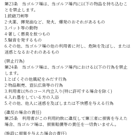
第23条 当ゴルフ場は、当ゴルフ場内に以下の物品を持ち込むこ
とを禁止します。
1.銃砲刀剣等
2·火薬、揮発油など、発火、爆発のおそれがあるもの
3.パット等の動物
4·著しく悪臭を放つもの
5.騒音を発するもの
6.その他、当ゴルフ場の他の利用者に対し、危険を及ぼし、または
迷惑となるおそれのあるもの
(禁止行為)
第24条 当ゴルフ場は、当ゴルフ場内における以下の行為を禁止
します。
1.とばくその他風紀をみだす行為
2·物品販売、宣伝広告等の行為
3.利用者以外のコース内立入り(特に許可する場合を除く)
4.入れ墨をしている方の入浴
5.その他、他人に迷惑を及ぼしまたは不快感を与える行為
(違反の場合の責任)
第25条 利用者がこの利用約款に違反して第三者に損害を与えた
場合、当ゴルフ場は、損害賠償等の責任を一切負いません。
(施設に損害を与えた場合の責任)