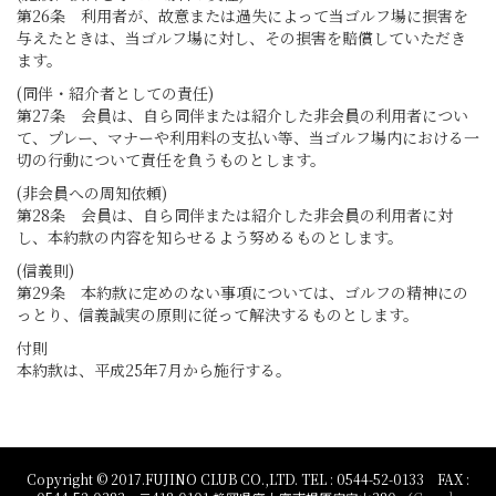
第26条 利用者が、故意または過失によって当ゴルフ場に損害を
与えたときは、当ゴルフ場に対し、その損害を賠償していただき
ます。
(同伴・紹介者としての責任)
第27条 会員は、自ら同伴または紹介した非会員の利用者につい
て、プレー、マナーや利用料の支払い等、当ゴルフ場内における一
切の行動について責任を負うものとします。
(非会員への周知依頼)
第28条 会員は、自ら同伴または紹介した非会員の利用者に対
し、本約款の内容を知らせるよう努めるものとします。
(信義則)
第29条 本約款に定めのない事項については、ゴルフの精神にの
っとり、信義誠実の原則に従って解決するものとします。
付則
本約款は、平成25年7月から施行する。
Copyright © 2017.FUJINO CLUB CO.,LTD. TEL : 0544-52-0133 FAX :