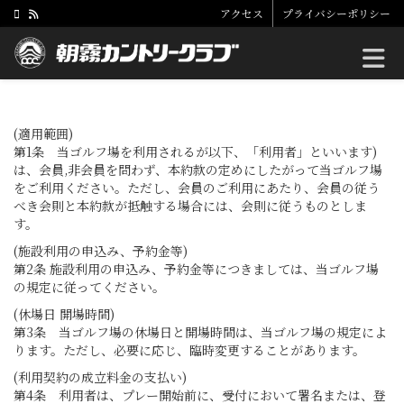
アクセス
プライバシーポリシー
Toggle
(適用範囲)
第1条 当ゴルフ場を利用されるが以下、「利用者」といいます)
は、会員,非会員を問わず、本約款の定めにしたがって当ゴルフ場
をご利用ください。ただし、会員のご利用にあたり、会員の従う
べき会則と本約款が抵触する場合には、会則に従うものとしま
す。
(施設利用の申込み、予約金等)
第2条 施設利用の申込み、予約金等につきましては、当ゴルフ場
の規定に従ってください。
(休場日 開場時間)
第3条 当ゴルフ場の休場日と開場時間は、当ゴルフ場の規定によ
ります。ただし、必要に応じ、臨時変更することがあります。
(利用契約の成立料金の支払い)
第4条 利用者は、プレー開始前に、受付において署名または、登