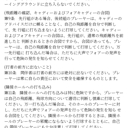
ーインググラウンドに立ち入らないでください。
(飛距離の確認、キャディーおよびフォアキャディーの合図)
第9条 先行組がある場合、後続組のプレーヤーは、キャディーの
アドバイスだけに頼ることなく、自己の飛距離を自分で判断し
て、先 行組に打ち込まないように打球してください。キャディー
およびフォアキャディーの合図は、先行組が、通常の飛距離外を前
進したと 判断されるときの合図ですから、合図があっても、プレ
ーヤーは、自己の飛距離を自分で判断して打球してください。万
一先行組に 打ち込んだ場合は、ただちに大声でフォアーの発声を
行って危険の発生を知らせてください。
(打者の前方に出ないこと)
第10条 同伴者は打者の前方には絶対に出ないでください。プレ
ーヤーは常に自らの責任において安全を確保するものとします。
(隣接ホールへの打ち込み)
第11条 隣接ホールへの打ち込みは特に危険ですから、プレーヤー
は自己の飛距離、飛球方向について適切に判断し慎重に打球して
ください。万一打ち込んだ場合は、そのホールのプレーヤーに対
し、ただちに大声でフォアーの発声を行って危険の発生を知ら せ
る合図をしてください。隣接ホールから打球するときは、隣接ホ
ールのプレーヤーの邪魔にならないよう打球するとともに、自己
の 同伴プレーヤーにも十分注意して打球してください。