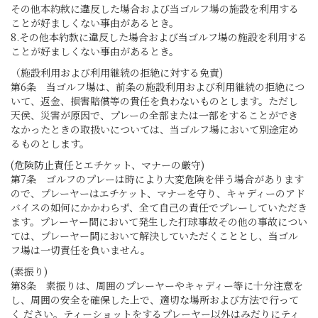
その他本約款に違反した場合および当ゴルフ場の施設を利用する
ことが好ましくない事由があるとき。
8.その他本約款に違反した場合および当ゴルフ場の施設を利用する
ことが好ましくない事由があるとき。
（施設利用および利用継続の拒絶に対する免責)
第6条 当ゴルフ場は、前条の施設利用および利用継続の拒絶につ
いて、返金、損害賠償等の貴任を負わないものとします。ただし
天侯、災害が原因で、プレーの全部または一部をすることができ
なかったときの取扱いについては、当ゴルフ場において別途定め
るものとします。
(危険防止責任とエチケット、マナーの厳守)
第7条 ゴルフのプレーは時により大変危険を伴う場合があります
ので、プレーヤーはエチケット、マナーを守り、キャディーのアド
バイスの如何にかかわらず、全て自己の責任でプレーしていただき
ます。プレーヤー間において発生した打球事故その他の事故につい
ては、プレーヤー間において解決していただくこととし、当ゴル
フ場は一切責任を負いません。
(素振り)
第8条 素振りは、周囲のプレーヤーやキャディー等に十分注意を
し、周囲の安全を確保した上で、適切な場所および方法で行って
く ださい。ティーショットをするプレーヤー以外はみだりにティ