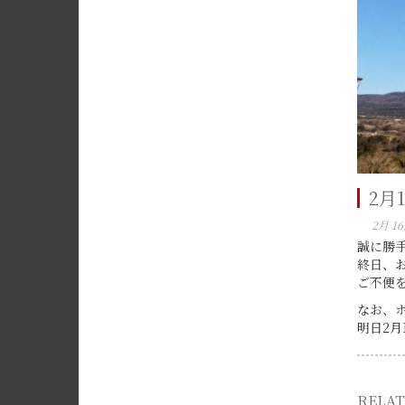
2月
2月 16
誠に勝
終日、
ご不便
なお、
明日2月
RELAT