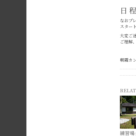
日 
なおプ
スター
大変ご
ご理解
朝霧カ
RELAT
練習場