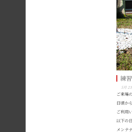
練習
5月 23
ご来場
日頃か
ご利用
以下の
メンテ