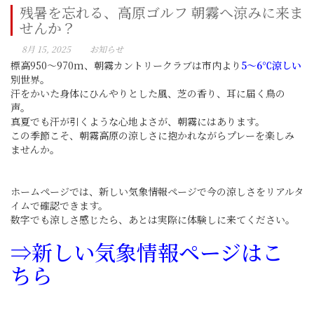
残暑を忘れる、高原ゴルフ 朝霧へ涼みに来ま
せんか？
8月 15, 2025
お知らせ
標高950〜970m、朝霧カントリークラブは市内より
5〜6℃涼しい
別世界。
汗をかいた身体にひんやりとした風、芝の香り、耳に届く鳥の
声。
真夏でも汗が引くような心地よさが、朝霧にはあります。
この季節こそ、朝霧高原の涼しさに抱かれながらプレーを楽しみ
ませんか。
ホームページでは、新しい気象情報ページで今の涼しさをリアルタ
イムで確認できます。
数字でも涼しさ感じたら、あとは実際に体験しに来てください。
⇒
新しい気象情報ページはこ
ちら