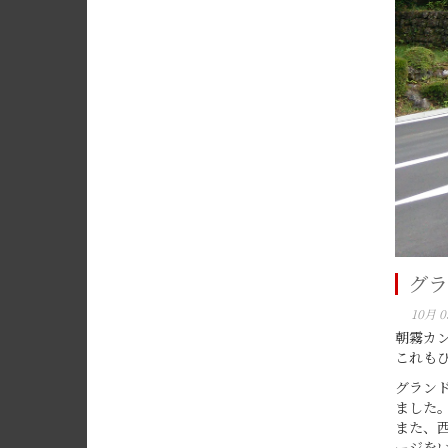
グラ
10月 0
朝霧カ
これも
グラン
ました
また、
ージを