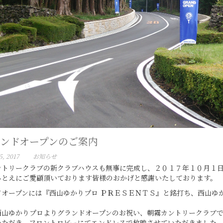
ンドオープンのご案内
5, 2017
お知らせ
ントリークラブの新クラブハウスも無事に完成し、２０１７年１０月１日
ひとえにご愛顧頂いております皆様のおかげと感謝いたしております。
ドオープンには『西山ゆかりプロ ＰＲＥＳＥＮＴＳ』と銘打ち、西山ゆ
。
西山ゆかりプロよりグランドオープンのお祝い、朝霧カントリークラブ
いただき、フロントロビーにてエンドレスで放映させていただきました