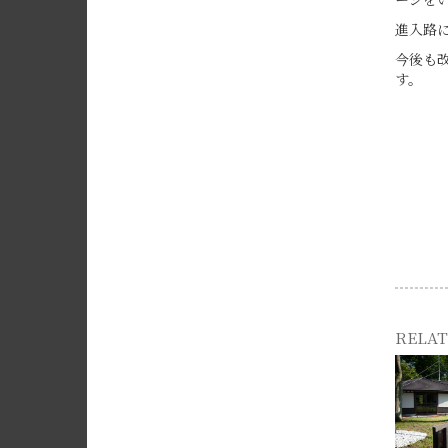
進入路
今後も
す。
RELAT