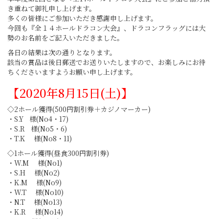
き重ねて御礼申し上げます。
多くの皆様にご参加いただき感謝申し上げます。
今回も『全１４ホールドラコン大会』、ドラコンフラッグには大
勢のお名前をご記入いただきました。
各日の結果は次の通りとなります。
該当の賞品は後日郵送でお送りいたしますので、お楽しみにお待
ちくださいますようお願い申し上げます。
【2020年8月15日(土)】
◇2ホール獲得(500円割引券＋カジノマーカー)
・S.Y 様(No4・17)
・S.R 様(No5・6)
・T.K 様(No8・11)
◇1ホール獲得(昼食300円割引券)
・W.M 様(No1)
・S.H 様(No2)
・K.M 様(No9)
・W.T 様(No10)
・N.T 様(No13)
・K.R 様(No14)