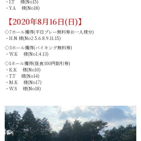
・I.T 様(No15)
・Y.A 様(No18)
【2020年8月16日(日)】
◇7ホール獲得(平日プレー無料券お一人様分)
・H.N 様(No2.5.6.8.9.11.15)
◇3ホール獲得(バイキング無料券)
・W.K 様(No1.4.13)
◇1ホール獲得(昼食300円割引券)
・K.K 様(No10)
・T.T 様(No14)
・M.K 様(No17)
・W.S 様(No18)