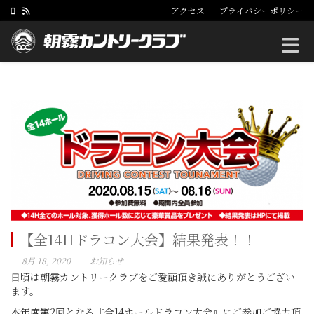
アクセス
プライバシーポリシー
Toggle
【全14Hドラコン大会】結果発表！！
8月 18, 2020
お知らせ
日頃は朝霧カントリークラブをご愛顧頂き誠にありがとうござい
ます。
本年度第2回となる『全14ホールドラコン大会』にご参加ご協力頂