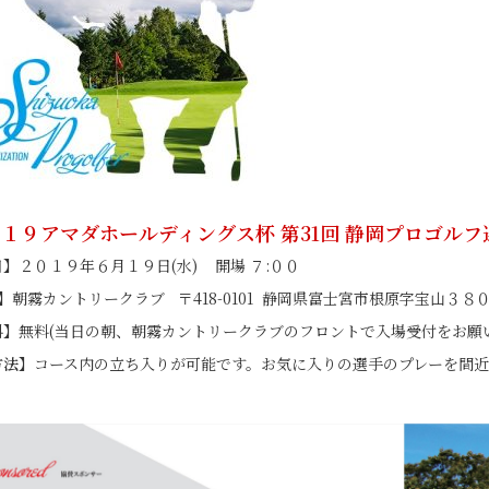
１９アマダホールディングス杯 第31回 静岡プロゴル
日】
２０１９年６月１９日(水) 開場 ７:００
】
朝霧カントリークラブ 〒418-0101 静岡県富士宮市根原字宝山３８０ TEL 
料】
無料(当日の朝、朝霧カントリークラブのフロントで入場受付をお願
方法】
コース内の立ち入りが可能です。お気に入りの選手のプレーを間