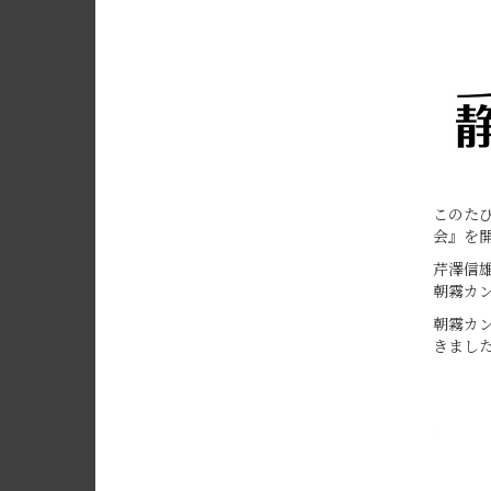
このたび
会』を
芹澤信
朝霧カ
朝霧カ
きまし