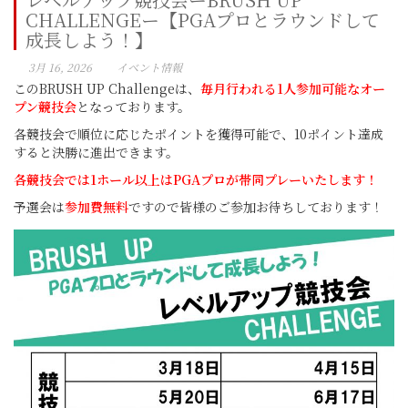
CHALLENGEー【PGAプロとラウンドして
成長しよう！】
3月 16, 2026
イベント情報
このBRUSH UP Challengeは、
毎月行われる
1人参加可能なオー
プン競技会
となっております。
各競技会で順位に応じたポイントを獲得可能で、10ポイント達成
すると決勝に進出できます。
各競技会では1ホール以上はPGAプロが帯同プレーいたします！
予選会は
参加費無料
ですので皆様のご参加お待ちしております！