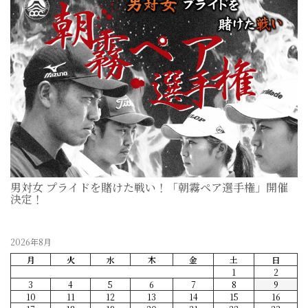
男対女 プライドを賭けた戦い！「朝霧ペア選手権」開催
決定！
2026-07-11
2026年8月
月
火
水
木
金
土
日
1
2
3
4
5
6
7
8
9
10
11
12
13
14
15
16